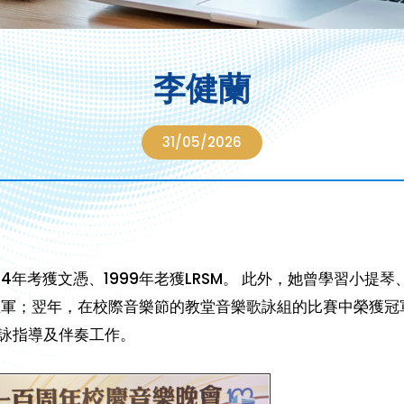
李健蘭
31/05/2026
994年考獲文憑、1999年老獲LRSM。 此外，她曾學習小
獲亞軍；翌年，在校際音樂節的教堂音樂歌詠組的比賽中榮獲
詠指導及伴奏工作。