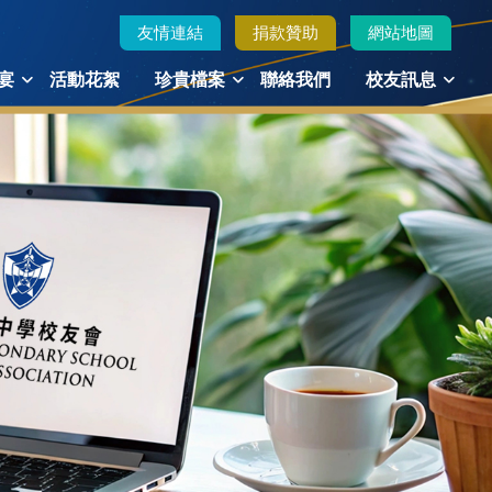
友情連結
捐款贊助
網站地圖
宴
活動花絮
珍貴檔案
聯絡我們
校友訊息