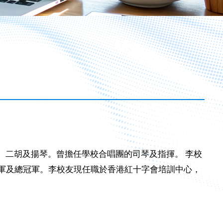
提琴、 二胡及揚琴。曾擔任學校合唱團的司琴及指揮。 李校
冠軍及總冠軍。李校友現任職於香港紅十字會培訓中心，