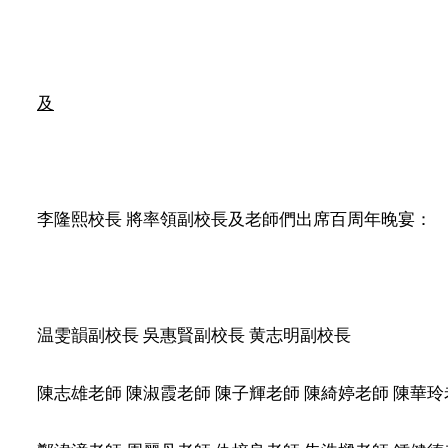
及
李隆熙校長 將率領副校長及老師們出席百周年晚宴：
温雯韻副校長 吳惠賢副校長 黄志明副校長
陳志雄老師 陳淑霞老師 陳子輝老師 陳綺婷老師 陳華玲