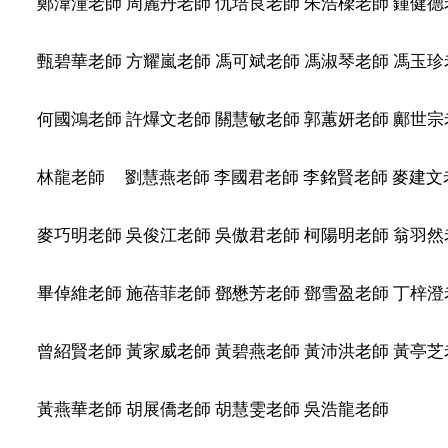
鄭湋潼老師 周麗丹老師 仇培良老師 朱浩樑老師 鍾健德
甄碧華老師 方耀嵐老師 馮可斌老師 馮淑琴老師 馮玉珍
何國鴻老師 許爗文老師 關慧敏老師 郭蕙妍老師 鄺世宗
林龍老師 劉慧燕老師 李國君老師 李銘賢老師 麥建文
麥巧明老師 吳俊江老師 吳傲君老師 柯陽明老師 翁羽
畢倬維老師 施蓓菲老師 鄧懋芳老師 鄧雪盈老師 丁梓
曾紹賢老師 黃家威老師 黃碧燕老師 黃沛洪老師 黃亭
黃燕華老師 胡展僑老師 胡慧雯老師 吳浩龍老師