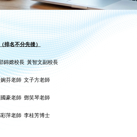
（排名不分先後）
 邵錦嫦校長 黃智文副校長
婉芬老師 文子方老師
國豪老師 鄧笑琴老師
彩萍老師 李桂芳博士