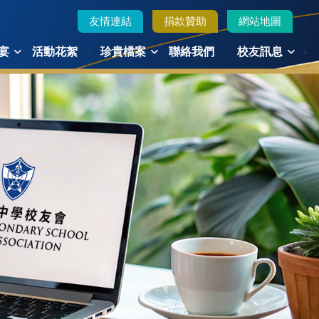
友情連結
捐款贊助
網站地圖
宴
活動花絮
珍貴檔案
聯絡我們
校友訊息