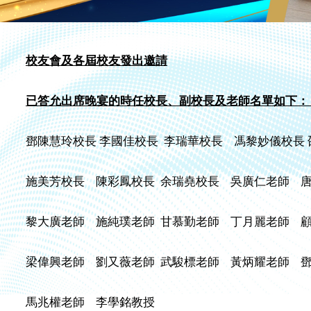
校友會及各屆校友發出邀請
已答允出席晚宴的時任校長、副校長及老師名單如下：
鄧陳慧玲校長 李國佳校長 李瑞華校長 馮黎妙儀校長
施美芳校長 陳彩鳳校長 余瑞堯校長 吳廣仁老師 唐
黎大廣老師 施純璞老師 甘慕勤老師 丁月麗老師 顧
梁偉興老師 劉又薇老師 武駿標老師 黃炳耀老師 鄧
馬兆權老師 李學銘教授