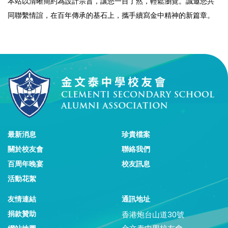
本站以清晰簡約為設計宗旨，讓您一目了然，輕鬆瀏覽。誠邀您共
同聯繫情誼，在百年傳承的基石上，攜手續寫金中精神的新篇章。
最新消息
珍貴檔案
關於校友會
聯絡我們
百周年晚宴
校友訊息
活動花絮
友情連結
通訊地址
捐款贊助
香港炮台山道30號