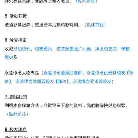
詳列校宴資訊，並設線上報名通道。
（點此前往）
5. 活動花絮
透過影像記錄，重溫歷年活動精彩時刻。
（點此前往）
6. 珍貴檔案
收藏
歷屆校刊
、
校友通訊
、
禮堂歷史照片回顧
、
線上校史館
、
學校
歷史
及
永遠懷念人物專區（
永遠懷念潘海紅老師
、
永遠懷念仇燊林校友 (師
傅)
、
永遠懷念陳繼焱校友 (師叔)
、
永遠懷念梁永義校友
）
7. 聯絡我們
列明本會聯絡方式，亦歡迎留下您的資料，我們將儘快與您聯繫。
（點此前往）
8. 校友訊息