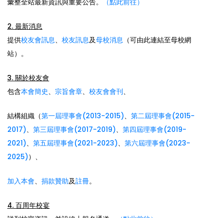
彙整全站最新資訊與重要公告。
（點此前往）
2. 最新消息
提供
校友會訊息
、
校友訊息
及
母校消息
（可由此連結至母校網
站）。
3. 關於校友會
包含
本會簡史
、
宗旨會章
、
校友會會刊
、
結構組織（
第一屆理事會(2013-2015)
、
第二屆理事會(2015-
2017)
、
第三屆理事會(2017-2019)
、
第四屆理事會(2019-
2021)
、
第五屆理事會(2021-2023)
、
第六屆理事會(2023-
2025)
）、
加入本會
、
捐款贊助
及
註冊
。
4. 百周年校宴