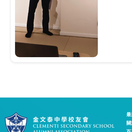
最
關
百