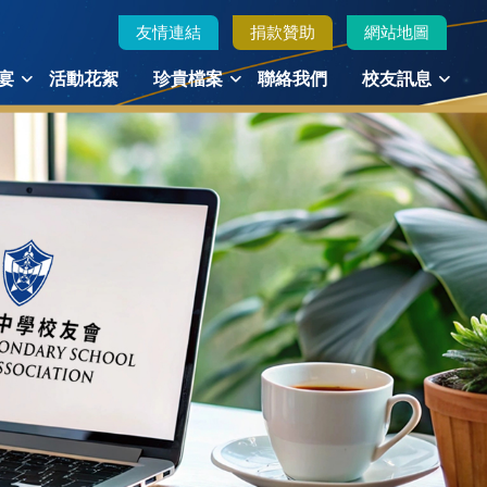
友情連結
捐款贊助
網站地圖
宴
活動花絮
珍貴檔案
聯絡我們
校友訊息