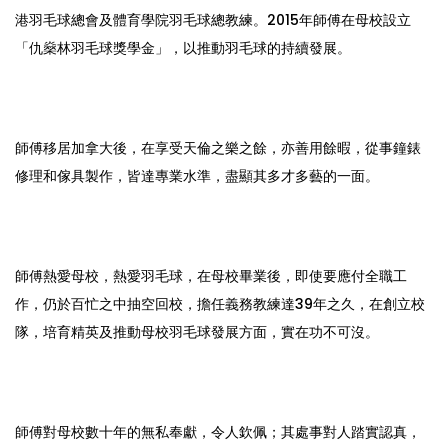
港羽毛球總會及體育學院羽毛球總教練。2015年師傅在母校設立
「仇燊林羽毛球獎學金」，以推動羽毛球的持續發展。
師傅移居加拿大後，在享受天倫之樂之餘，亦善用餘暇，從事鐘錶
修理和傢具製作，皆達專業水準，盡顯其多才多藝的一面。
師傅熱愛母校，熱愛羽毛球，在母校畢業後，即使要應付全職工
作，仍於百忙之中抽空回校，擔任義務教練達39年之久，在創立校
隊，培育精英及推動母校羽毛球發展方面，實在功不可沒。
師傅對母校數十年的無私奉獻，令人欽佩；其處事對人踏實認真，