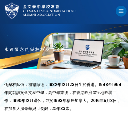
永遠懷念仇燊林校友 (師傅)
仇燊林師傅，祖籍順德，1932年12月23日生於香港。1948至1954
年間就讀於金文泰中學，高中畢業後，在香港政府屋宇地政署工
作，1990年12月退休，並於1993年移居加拿大。2016年5月3日，
在加拿大溫哥華與世長辭，享年83歲。