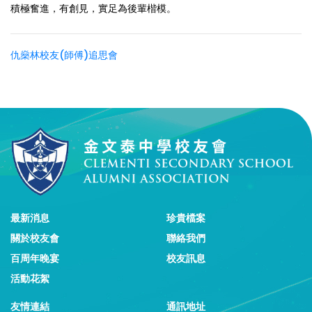
積極奮進，有創見，實足為後輩楷模。
仇燊林校友(師傅)追思會
最新消息
珍貴檔案
關於校友會
聯絡我們
百周年晚宴
校友訊息
活動花絮
友情連結
通訊地址