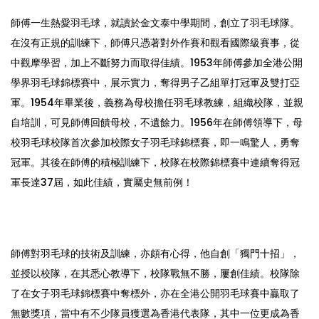
師傅一生熱愛羽毛球，就讀於金文泰中學期間，創立了羽毛球隊。
在沒有正規的訓練下，師傅只憑著對外作賽和觀看國際級賽事，從
中觀摩學習，加上不斷努力而取得佳績。1953年師傅參加全港公開
學界羽毛球錦標賽中，展示實力，奪得男子乙組單打冠軍及雙打亞
軍。1954年畢業後，義務為母校擔任羽毛球教練，組織校隊，並親
自培訓，可見師傅回饋母校，不遺餘力。1956年在師傅領導下，母
校羽毛球校隊首次參加校際女子羽毛球錦標賽，即一鳴驚人，勇奪
冠軍。其後在師傅的積極訓練下，校隊在校際錦標賽中連續奪得冠
軍長達37屆，如此佳績，實屬史無前例！
師傅對羽毛球的技術及訓練，亦頗有心得，他自創「獨門十招」，
並授以校隊，在其悉心教導下，校隊戰無不勝，屢創佳績。校隊除
了在女子羽毛球錦標賽中奪標外，亦在全港公開羽毛球賽中贏取了
無數獎項，當中有不少隊員獲選為香港代表隊，其中一位更成為香