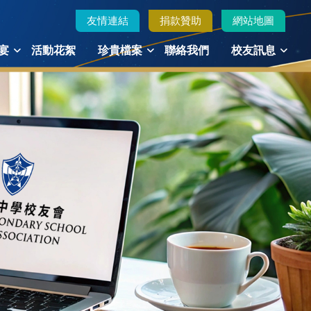
友情連結
捐款贊助
網站地圖
宴
活動花絮
珍貴檔案
聯絡我們
校友訊息