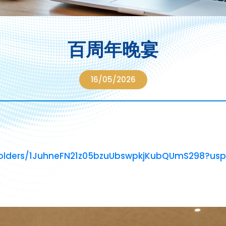
百周年晚宴
16/05/2026
/folders/1JuhneFN21z05bzuUbswpkjKubQUmS298?usp