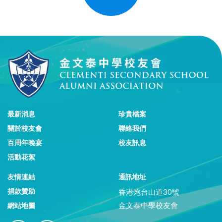
最新消息
珍貴檔案
關於校友會
聯絡我們
百周年晚宴
校友訊息
活動花絮
友情連結
通訊地址
捐款贊助
香港炮台山道30號
金文泰中學校友會
網站地圖