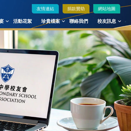
友情連結
捐款贊助
網站地圖
宴
活動花絮
珍貴檔案
聯絡我們
校友訊息