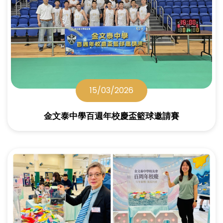
15/03/2026
金文泰中學百週年校慶盃籃球邀請賽